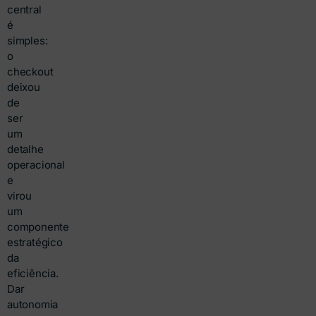
central
é
simples:
o
checkout
deixou
de
ser
um
detalhe
operacional
e
virou
um
componente
estratégico
da
eficiência.
Dar
autonomia