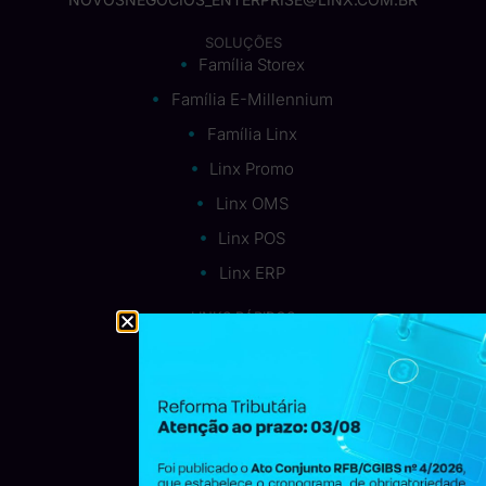
SOLUÇÕES
Família Storex
Família E-Millennium
Família Linx
Linx Promo
Linx OMS
Linx POS
Linx ERP
LINKS RÁPIDOS
Quem somos
Carreira Linx
Contato
Blog
Materiais Ricos