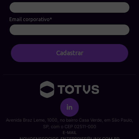
Email corporativo*
Cadastrar
Avenida Braz Leme, 1000, no bairro Casa Verde, em São Paulo,
SP, com o CEP 02511-000
E-MAIL
NOVOSNEGOCIOS_ENTERPRISE@LINX.COM.BR