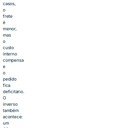
casos,
o
frete
é
menor,
mas
o
custo
interno
compensa
e
o
pedido
fica
deficitário.
O
inverso
também
acontece:
um