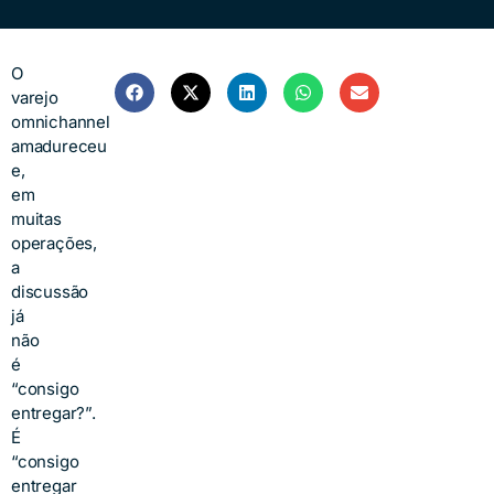
O
varejo
omnichannel
amadureceu
e,
em
muitas
operações,
a
discussão
já
não
é
“consigo
entregar?”.
É
“consigo
entregar