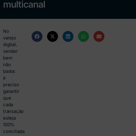
multicanal
No
varejo
digital,
vender
bem
não
basta:
é
preciso
garantir
que
cada
transação
esteja
100%
conciliada