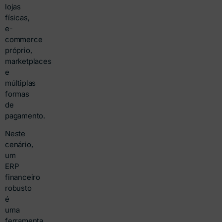
lojas
físicas,
e-
commerce
próprio,
marketplaces
e
múltiplas
formas
de
pagamento.
Neste
cenário,
um
ERP
financeiro
robusto
é
uma
ferramenta