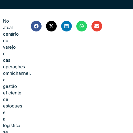
No
atual
cenário
do
varejo
e
das
operações
omnichannel,
a
gestão
eficiente
de
estoques
e
a
logística
se