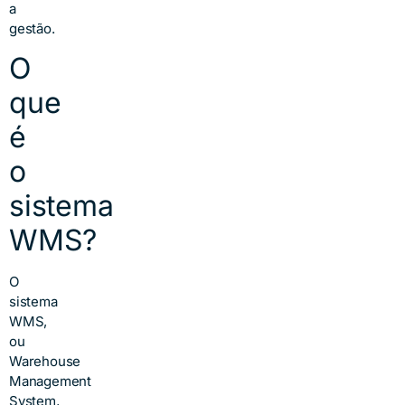
a
gestão.
O
que
é
o
sistema
WMS?
O
sistema
WMS
,
ou
Warehouse
Management
System,