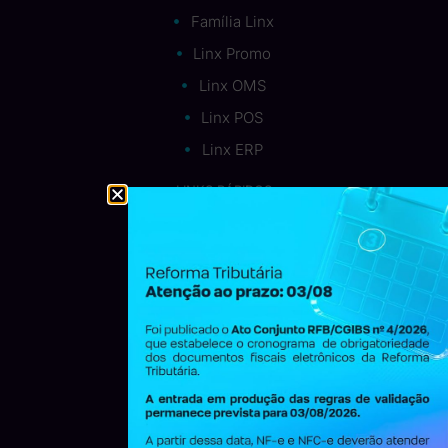
Família Linx
Linx Promo
Linx OMS
Linx POS
Linx ERP
LINKS RÁPIDOS
Quem somos
Carreira Linx
Contato
Blog
Materiais Ricos
LINKS ÚTEIS
Cookies
Privacidade