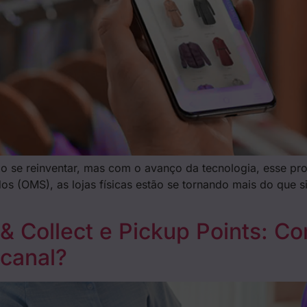
do se reinventar, mas com o avanço da tecnologia, esse pr
s (OMS), as lojas físicas estão se tornando mais do que s
k & Collect e Pickup Points: 
icanal?