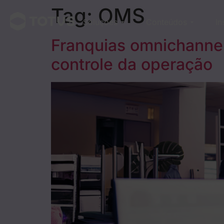
Tag:
OMS
Soluções
Conteúdos
In
Franquias omnichanne
controle da operação