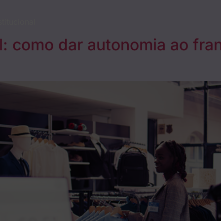
stitucional
l: como dar autonomia ao fra