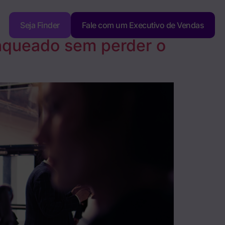
Seja Finder
Fale com um Executivo de Vendas
nqueado sem perder o