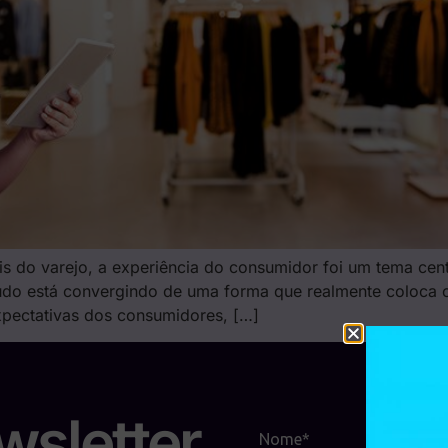
 do varejo, a experiência do consumidor foi um tema centr
do está convergindo de uma forma que realmente coloca o c
xpectativas dos consumidores, […]
wsletter
Nome*