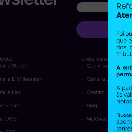
UÇÕES
LINKS RÁPIDOS
mília Storex
Quem somos
mília E-Millennium
Carreira Linx
mília Linx
Contato
nx Promo
Blog
nx OMS
Materiais Ricos