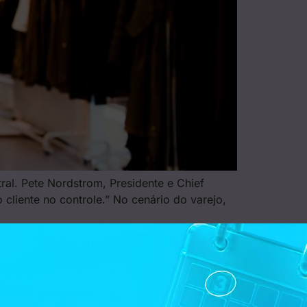
al. Pete Nordstrom, Presidente e Chief
liente no controle.” No cenário do varejo,
Email corporativo*