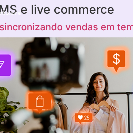
OMS e live commerce
stitucional
sincronizando vendas em tem