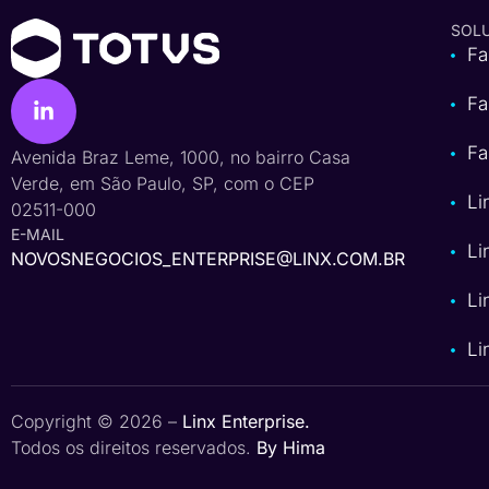
SOL
Fa
Fa
Fa
Avenida Braz Leme, 1000, no bairro Casa
Verde, em São Paulo, SP, com o CEP
Li
02511-000
E-MAIL
Li
NOVOSNEGOCIOS_ENTERPRISE@LINX.COM.BR
Li
Li
Copyright © 2026 –
Linx Enterprise.
Todos os direitos reservados.
By Hima