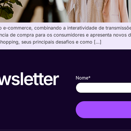
no e-commerce, combinando a interatividade de transmissõ
ncia de compra para os consumidores e apresenta novos des
shopping, seus principais desafios e como […]
wsletter
Nome*