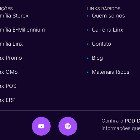
UÇÕES
LINKS RÁPIDOS
mília Storex
Quem somos
mília E-Millennium
Carreira Linx
mília Linx
Contato
nx Promo
Blog
nx OMS
Materiais Ricos
nx POS
nx ERP
Confira o
POD 
informações quen