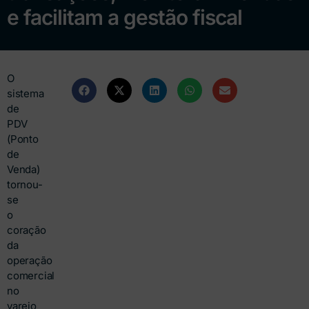
e facilitam a gestão fiscal
O
sistema
de
PDV
(Ponto
de
Venda)
tornou-
se
o
coração
da
operação
comercial
no
varejo