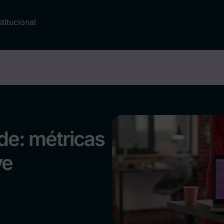
stitucional
de: métricas
ve