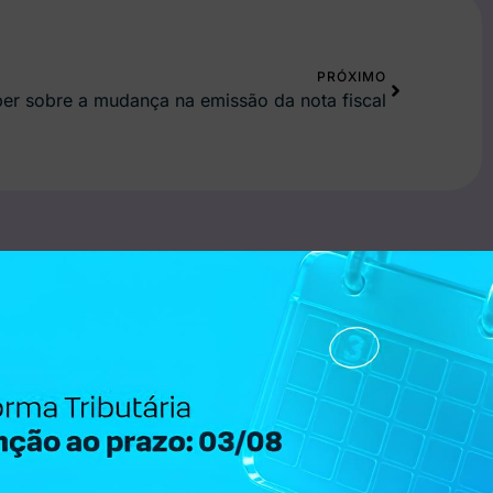
PRÓXIMO
er sobre a mudança na emissão da nota fiscal
Email corporativo*