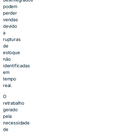
podem
perder
vendas
devido
a
rupturas
de
estoque
não
identificadas
em
tempo
real.
O
retrabalho
gerado
pela
necessidade
de